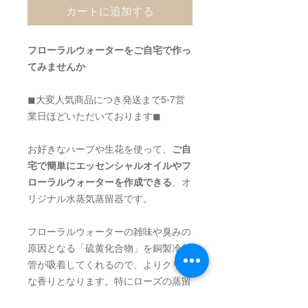
カートに追加する
フローラルウォーターをご自宅で作っ
てみませんか
◼︎大変人気商品につき発送まで5-7営
業日ほどいただいております◼︎
お好きなハーブや生花を使って、
ご自
宅で簡単にエッセンシャルオイルやフ
ローラルウォーターを作成できる
、オ
リジナル水蒸気蒸留器です。
フローラルウォーターの雑味や臭みの
原因となる「硫黄化合物」を銅製冷却
管が吸着してくれるので、よりクリア
な香りとなります。特にローズの蒸留
におススメです。