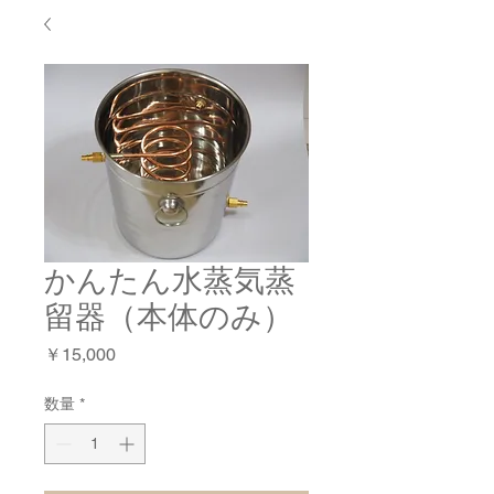
かんたん水蒸気蒸
留器（本体のみ）
価
￥15,000
格
数量
*