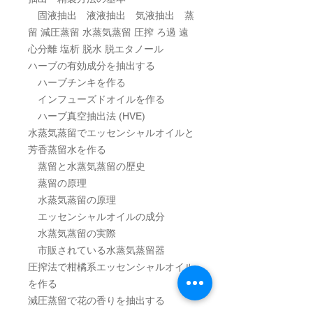
固液抽出 液液抽出 気液抽出 蒸
留 減圧蒸留 水蒸気蒸留 圧搾 ろ過 遠
心分離 塩析 脱水 脱エタノール
ハーブの有効成分を抽出する
ハーブチンキを作る
インフューズドオイルを作る
ハーブ真空抽出法 (HVE)
水蒸気蒸留でエッセンシャルオイルと
芳香蒸留水を作る
蒸留と水蒸気蒸留の歴史
蒸留の原理
水蒸気蒸留の原理
エッセンシャルオイルの成分
水蒸気蒸留の実際
市販されている水蒸気蒸留器
圧搾法で柑橘系エッセンシャルオイル
を作る
減圧蒸留で花の香りを抽出する