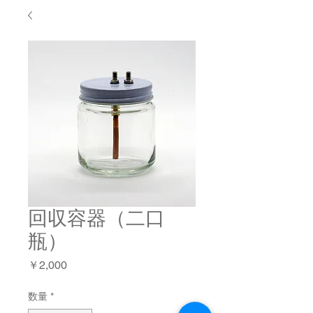
回収容器（二口
瓶）
価
￥2,000
格
数量
*