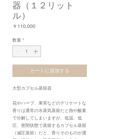
器（１２リット
ル）
価
￥110,000
格
数量
*
カートに追加する
大型カプセル蒸留器
花やハーブ、果実などのデリケートな
香りは通常の水蒸気蒸留だと熱や酸素
で分解してしまいますが、低温、低
圧、密閉状態で蒸留するカプセル蒸留
（減圧蒸留）だと、香りそのものが濃