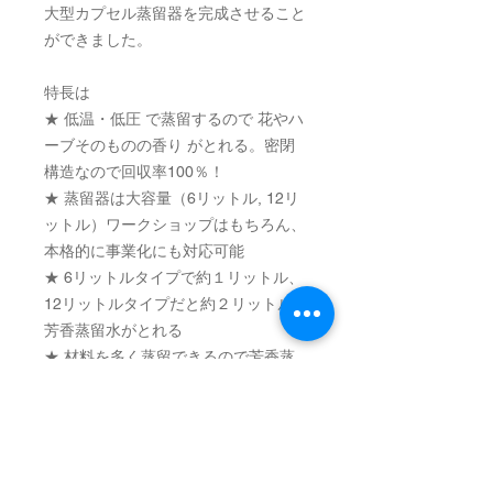
大型カプセル蒸留器を完成させること
ができました。
特長は
★ 低温・低圧 で蒸留するので 花やハ
ーブそのものの香り がとれる。密閉
構造なので回収率100％！
★ 蒸留器は大容量（6リットル, 12リ
ットル）ワークショップはもちろん、
本格的に事業化にも対応可能
★ 6リットルタイプで約１リットル、
12リットルタイプだと約２リットルも
芳香蒸留水がとれる
★ 材料を多く蒸留できるので芳香蒸
留水だけでなく 精油 もとれる
★ ガスコンロ、IHヒーター、電熱器
に対応、操作は カンタン で 家庭 でも
本格的な減圧蒸留ができる
★ 蒸留器は清潔なステンレス製、装