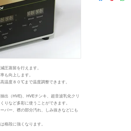
波減圧蒸留を行えます。
収率も向上します。
最高温度８０℃まで温度調整できます。
出（HVE)、HVEチンキ、超音波乳化クリ
つくりなど多彩に使うことができます。
ェーバー、襟の部分汚れ、しみ抜きなどにも
力は格段に強くなります。