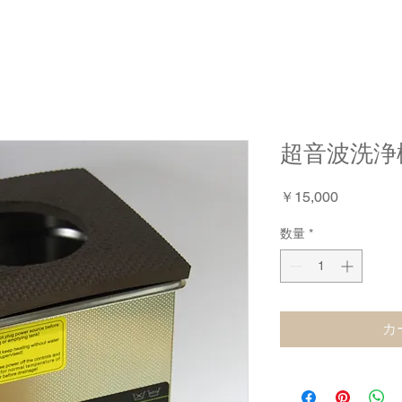
超音波洗浄
価
￥15,000
格
数量
*
カ