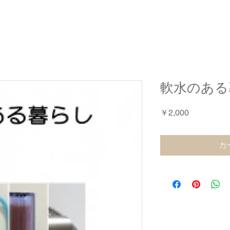
軟水のある
価
￥2,000
格
カ