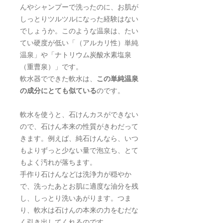
んやシャンプーで洗ったのに、お肌が
しっとりツルツルになった経験はない
でしょうか。このような温泉は、たい
てい硬度が低い「（アルカリ性）単純
温泉」や「ナトリウム炭酸水素塩泉
（重曹泉）」です。
軟水器でできた軟水は、
この単純温泉
の成分にとても似ている
のです。
軟水を使うと、石けんカスができない
ので、石けん本来の性質がきわだって
きます。例えば、純石けんなら、いつ
もよりずっと少ない量で泡立ち、とて
もよく汚れが落ちます。
手作り石けんなどは洗浄力が穏やか
で、洗ったあとお肌に適度な油分を残
し、しっとり洗いあがります。つま
り、軟水は石けんの本来の力をむだな
く引き出してくれるのです。