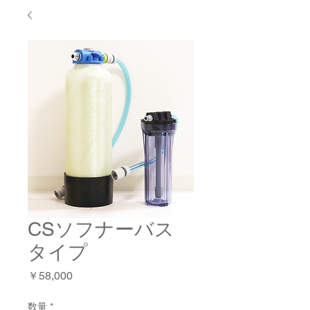
CSソフナーバス
タイプ
価
￥58,000
格
数量
*