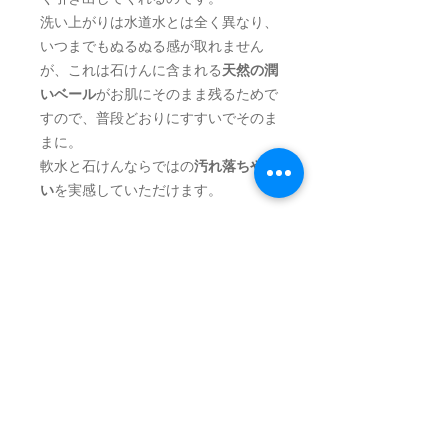
洗い上がりは水道水とは全く異なり、
いつまでもぬるぬる感が取れません
が、これは石けんに含まれる
天然の潤
いベール
がお肌にそのまま残るためで
すので、普段どおりにすすいでそのま
まに。
軟水と石けんならではの
汚れ落ちや潤
い
を実感していただけます。
■CSソフナー BATH TYPE new
イオン交換樹脂が大容量5リットル
入
り。
お風呂で毎日使える、大きな軟水器。
バスタイムや残り湯によるお洗濯も丸
ごと軟水に。
定期的に中身のイオン交換樹脂を食塩
水で再生し、
5～6年間繰り返し
ご使用
いただけます。1回の再生で
約5000～