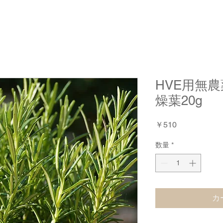
HVE用無
燥葉20g
価
￥510
格
数量
*
カ