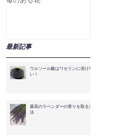
毒のある花
真空技術で広
最新記事
ウルソール酸はワセリンに溶けな
い！
最高のラベンダーの香りを取る方
法