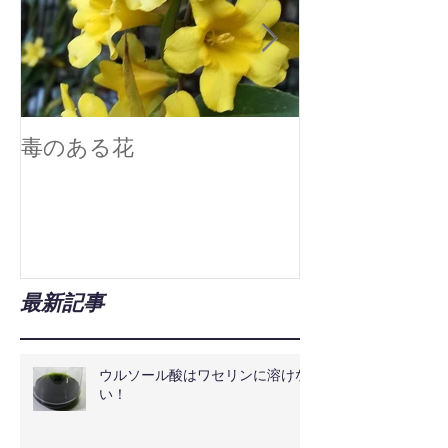
毒のある花
真空技術で広
最新記事
ウルソール酸はワセリンに溶けな
い！