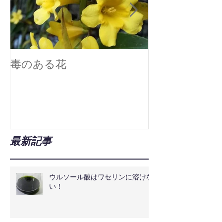
毒のある花
真空技術で広
最新記事
ウルソール酸はワセリンに溶けな
い！