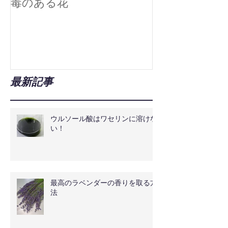
毒のある花
真空技術で広
最新記事
ウルソール酸はワセリンに溶けな
い！
最高のラベンダーの香りを取る方
法