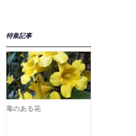
特集記事
毒のある花
真空技術で広