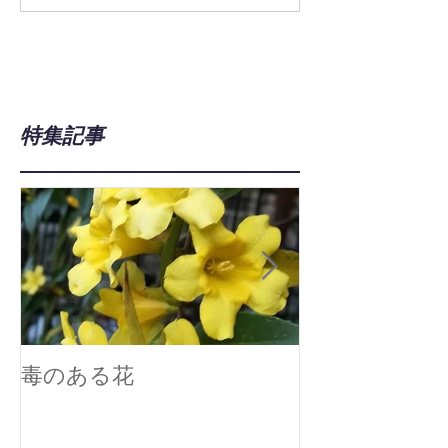
特集記事
毒のある花
真空技術で広