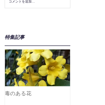
コメントを追加…
特集記事
毒のある花
真空技術で広