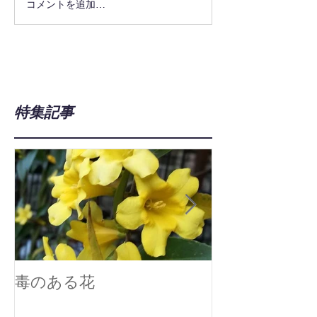
コメントを追加…
特集記事
毒のある花
真空技術で広