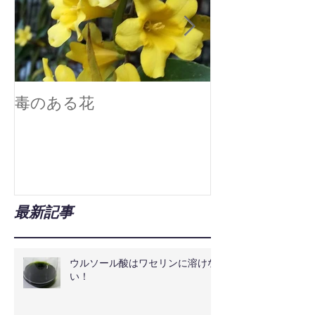
毒のある花
真空技術で広
最新記事
ウルソール酸はワセリンに溶けな
い！