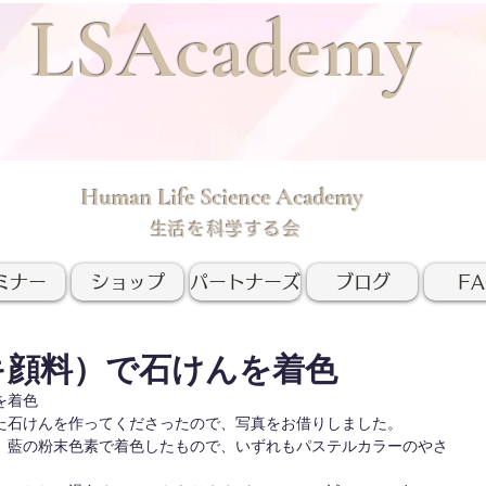
LSAcademy
Human Life Science Academy
​生活を科学する会
ミナー
ショップ
パートナーズ
ブログ
F
キ顔料）で石けんを着色
を着色
た石けんを作ってくださったので、写真をお借りしました。
、藍の粉末色素で着色したもので、いずれもパステルカラーのやさ