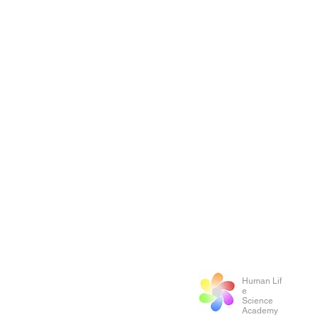
Human Lif
e
Science
Academy