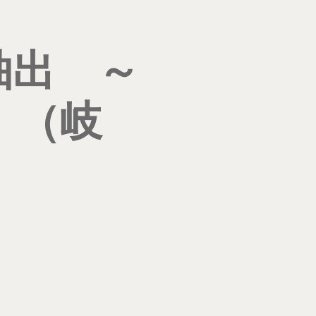
抽出 ～
 （岐