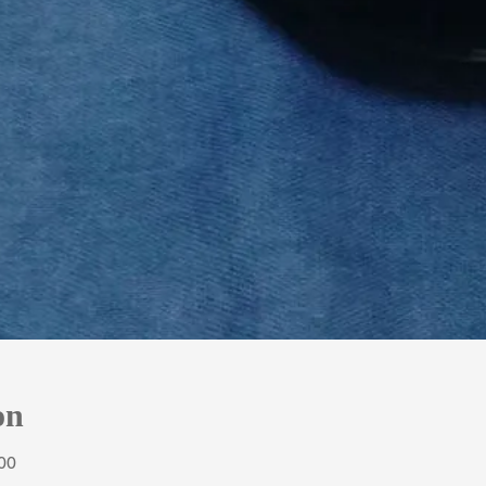
on
00