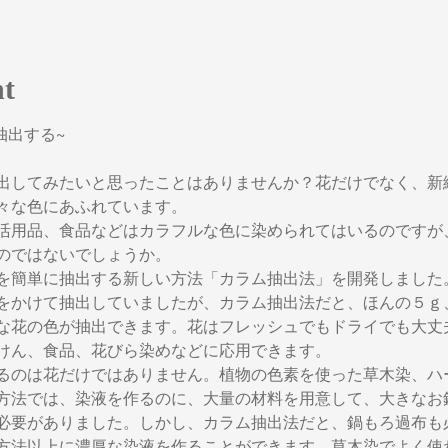
nt
抽出する~
出してみたいと思ったことはありませんか？花だけでなく、新
々な色にあふれています。
活用品、食品などはカラフルな色に染められてはいるのですが
のではないでしょうか。
を簡単に抽出する新しい方法「カラム抽出法」を開発しました
をかけて抽出していましたが、カラム抽出法だと、ほんの５ｇ
な花の色が抽出できます。花はフレッシュでもドライでも大丈
けん、食品、花びら染めなどに応用できます。
るのは花だけではありません。植物の色素を使った草木染、ハ
方法では、染液を作るのに、大量の材料を用意して、大きなお
必要がありました。しかし、カラム抽出法だと、鍋もろ過布も
方法以上に濃厚な染液を作ることができます。草木染でよく使