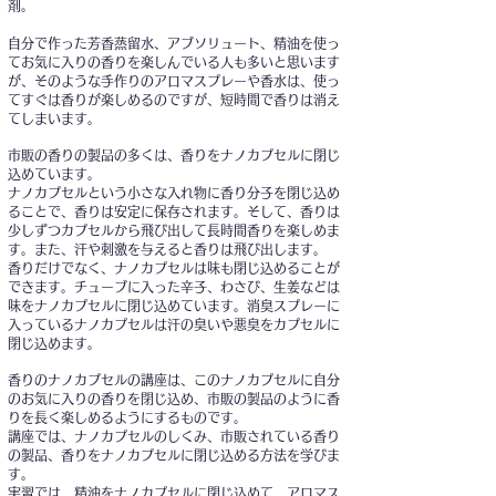
剤
。
自分で作った芳香蒸留水、アブソリュート、精油を使っ
てお気に入りの香りを楽しんでいる人も多いと思います
が、そのような手作りのアロマスプレーや香水は、使っ
てすぐは香りが楽しめるのですが、短時間で香りは消え
てしまいます。
市販の香りの製品の多くは、香りをナノカプセルに閉じ
込めています。
ナノカプセルという小さな入れ物に香り分子を閉じ込め
ることで、香りは安定に保存されます。そして、香りは
少しずつカプセルから飛び出して長時間香りを楽しめま
す。また、汗や刺激を与えると香りは飛び出します。
香りだけでなく、ナノカプセルは味も閉じ込めることが
できます。チューブに入った辛子、わさび、生姜などは
味をナノカプセルに閉じ込めています。消臭スプレーに
入っているナノカプセルは汗の臭いや悪臭をカプ
セルに
閉じ込めます。
香りのナノカプセルの講座は、このナノカプセルに自分
のお気に入りの香りを閉じ込め、市販の製品のように香
りを長く楽しめるようにするものです。
講座では、ナノカプセルのしくみ、市販されている香り
の製品、香りをナノカプセルに閉じ込める方法を学びま
す。
実習では、精油をナノカプセルに閉じ込めて、アロマス