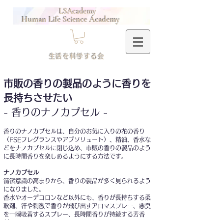
LSAcademy
Human Life Science Academy
​生活を科学する会
市販の香りの製品のように香りを
長持ちさせたい
- 香りのナノカプセル -
香りのナノカプセルは、自分のお気に入りの花の香り
（FSEフレグランスやアブソリュート）、精油、香水な
どをナノカプセルに閉じ込め、市販の香りの製品のよう
に長時間香りを楽しめるようにする方法です。​
ナノカプセル
清潔意識の高まりから、香りの製品が多く見られるよう
になりました。
香水やオーデコ
ロンなど以外にも、香りが長持ちする柔
軟剤、汗や刺激で香りが飛び出すア
ロマスプレー、悪臭
を一瞬吸着するスプレー、長時間香りが持続する芳香