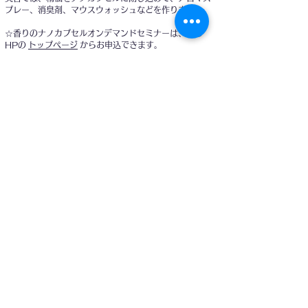
プレー、消臭剤、マウスウォッシュなどを作ります。
☆香りのナノカプセルオンデマンドセミナーは、この
HPの
トップページ
からお申込できます。
​☆香りのナノカプセルオンラインセミナーのリクエスト
は
お問合せフォーム
からお願いします。
☆ナノカプセル作成キットは LSアカデミー内ショッ
プ
CuddlySAVON
から購入できます
Copyright© 2017 LSAcademy All Rights Reserved
Human Life
Science
Academy