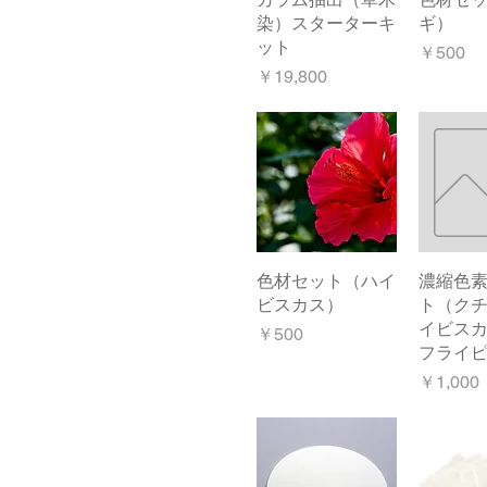
染）スターターキ
ギ）
ット
価格
￥500
価格
￥19,800
色材セット（ハイ
クイックビュー
濃縮色素
クイッ
ビスカス）
ト（ク
イビス
価格
￥500
フライ
価格
￥1,000