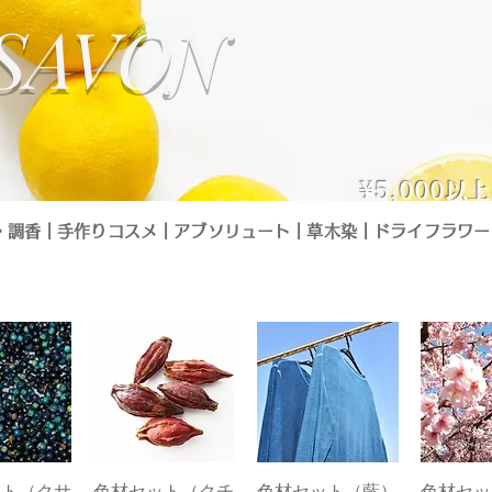
y SAVON
¥5,000
・調香
┃
手作りコスメ
┃
アブソリュート
┃
草木染
┃
ドライフラワー
ット（クサ
クビュー
色材セット（クチ
クイックビュー
色材セット（藍）
クイックビュー
色材セッ
クイッ