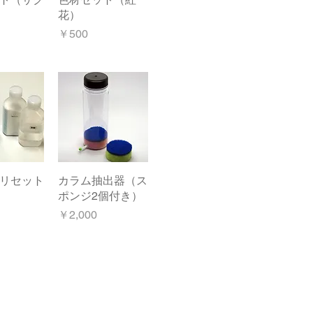
花）
価格
￥500
リセット
クビュー
カラム抽出器（ス
クイックビュー
ポンジ2個付き）
価格
￥2,000