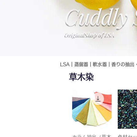
​Cuddl
OriginalShop of LSA
LSA
┃
蒸留器
┃
軟水器
┃
香りの抽出
草木染
カラム抽出（草木
クイックビュー
色材セ
クイッ