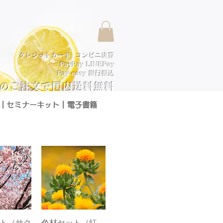
クレジットカード コンビニ決算
PayPay LINEPay
Pay-easy 銀行振込
以上のご注文で国内送料無料
┃
セミナーキット
┃
電子書籍
ト（サク
クビュー
色材セット（紅
クイックビュー