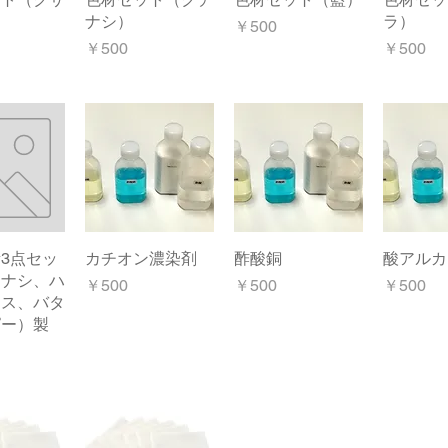
ナシ）
ラ）
価格
￥500
価格
価格
￥500
￥500
3点セッ
クビュー
カチオン濃染剤
クイックビュー
酢酸銅
クイックビュー
酸アルカ
クイッ
チナシ、ハ
価格
価格
価格
￥500
￥500
￥500
カス、バタ
ピー）製