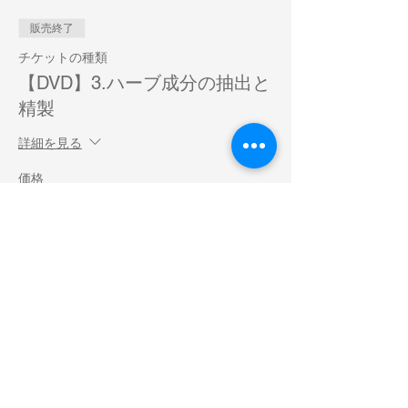
販売終了
チケットの種類
【DVD】3.ハーブ成分の抽出と
精製
詳細を見る
価格
￥8,000
販売終了
チケットの種類
【DVD】4.ハーブ真空抽出法
(HVE法)実習
詳細を見る