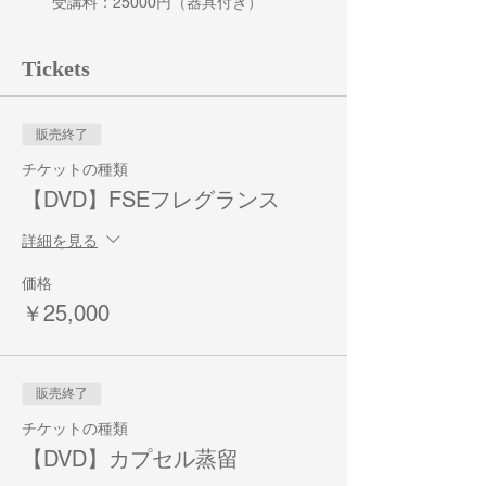
受講料：25000円（器具付き）
カプセル蒸留
受講料：20000円（器具付き）
Tickets
香りのナノカプセル
受講料：25000円（器具付き）
販売終了
<<< ソープサイエンティスト認定講座
>>>
チケットの種類
手作り石けんの化学概論
【DVD】FSEフレグランス
受講料：8000円
肌質にあった手作り石けんの設計
詳細を見る
受講料：8000円
(新)ハーブ成分の抽出と精製
価格
受講料：8000円
￥25,000
ハーブ真空抽出法(HVE)実習
受講料：12500円（器具付き）、10000
円（器具なし）
水蒸気蒸留実習
販売終了
受講料：10000円
暮らしの中の安全・安心
チケットの種類
受講料：8000円
【DVD】カプセル蒸留