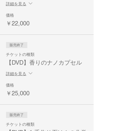
<<< 特別講座 >>>
詳細を見る
カラム抽出
受講料：19000円（器具付き）
価格
カラム抽出応用編
￥22,000
受講料：9000円（器具付き）
HVEチンキとアイソトニック（等張性）化
粧水
受講料：9000円
販売終了
真空超音波乳化法によるクリーム作り
チケットの種類
受講料：6000円
【DVD】香りのナノカプセル
詳細を見る
価格
￥25,000
販売終了
チケットの種類