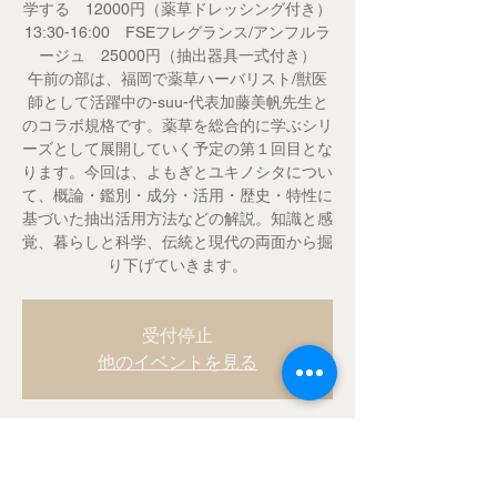
学する 12000円（薬草ドレッシング付き）
13:30-16:00 FSEフレグランス/アンフルラ
ージュ 25000円（抽出器具一式付き）
午前の部は、福岡で薬草ハーバリスト/獣医
師として活躍中の-suu-代表加藤美帆先生と
のコラボ規格です。薬草を総合的に学ぶシリ
ーズとして展開していく予定の第１回目とな
ります。今回は、よもぎとユキノシタについ
て、概論・鑑別・成分・活用・歴史・特性に
基づいた抽出活用方法などの解説。知識と感
覚、暮らしと科学、伝統と現代の両面から掘
り下げていきます。
受付停止
他のイベントを見る
Time & Location
2018年8月04日 10:00 – 15:30