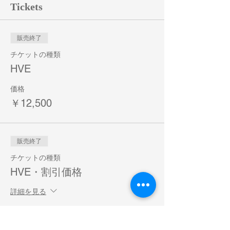
Tickets
参加費：12500円（器具付き）
送料 800円
※同日のカプセル蒸留にご参加の方、以前カ
販売終了
プセル蒸留をご受講済みの方は器具が重複い
チケットの種類
たしますので、不要の方は器具無しのチケッ
トをお求めください。
HVE
価格
￥12,500
販売終了
チケットの種類
HVE・割引価格
詳細を見る
価格
￥10,000