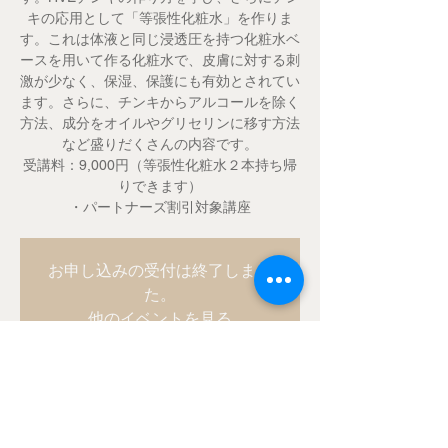
キの応用として「等張性化粧水」を作りま
す。これは体液と同じ浸透圧を持つ化粧水ベ
ースを用いて作る化粧水で、皮膚に対する刺
激が少なく、保湿、保護にも有効とされてい
ます。さらに、チンキからアルコールを除く
方法、成分をオイルやグリセリンに移す方法
など盛りだくさんの内容です。
受講料：9,000円（等張性化粧水２本持ち帰
りできます）
・パートナーズ割引対象講座
お申し込みの受付は終了しまし
た。
他のイベントを見る
Time & Location
2019年2月17日 15:00 – 17:00