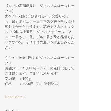
【香りの定期便５月　ダマスク系ローズミッ
クス】
大きく6-7種に分類されるバラの香りのう
ち、最もポピュラーなダマスク香を中心に品
種おまかせとなります。花色や大きさミック
スで10輪以上確約。ダマスクをベースにフ
ルーツ香やティ香、ブルー香が乗る品種もあ
りますので、それぞれの違いをお楽しみくだ
さい
うらの（神奈川県）のダマスク系ローズミッ
クス
お届け日：５月中旬〜下旬（発送日は追って
ご連絡します。ご希望も承ります）
花の量　：100ｇ
価格　　：5000円（税、送料込み）
Read More >