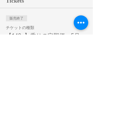
Tickets
販売終了
チケットの種類
【140g】香りの定期便・5月
(ハマナス)
詳細を見る
価格
￥5,000
販売終了
チケットの種類
【280g】香りの定期便・5月
(ハマナス)