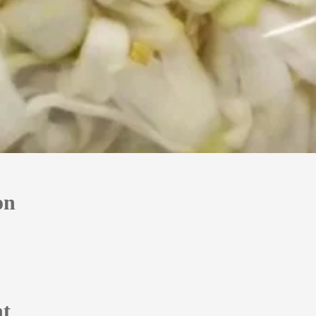
on
nt