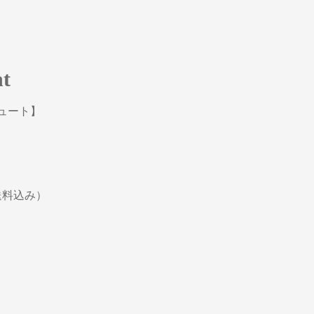
nt
ュート】
送料込み）