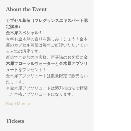
About the Event
カプセル蒸留（フレグランスエキスパート認
定講座）
金木犀スペシャル！
今年も金木犀の香りを楽しみましょう！金木
犀のカプセル蒸留は毎年ご好評いただいてい
る人気の講座です。
新規でご参加のお客様、再受講のお客様に
金
木犀フローラルウォーター
と
金木犀アブソリ
ュート
をプレゼント！
金木犀アブソリュートは数量限定で販売もい
たします。
※金木犀アブソリュートは溶剤抽出法で精製
した本格アブソリュートになります。
Read More >
Tickets