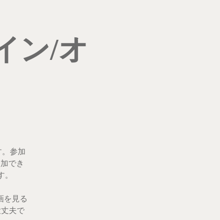
イン/オ
す。参加
参加でき
す。
画を見る
大丈夫で