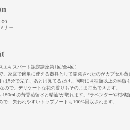
on
:00
セミナー
nt
エキスパート認定講座第1回/全4回）
で、家庭で簡単に使える器具として開発されたのがカプセル蒸
トは5分で完了、あとは見てるだけ。同時に４種類以上の蒸留
留なので、デリケートな花の香りもそのまま抽出できます。
0～150mLの芳香蒸留水と精油*が取れます。*ラベンダーや柑橘
ので、失われやすいトップノートも100%回収されます。