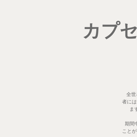
カプセ
全世界
者には
ま
期間中
ことが