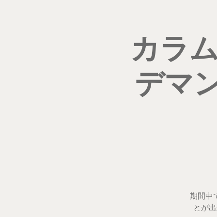
カラム
デマ
期間中
とが出