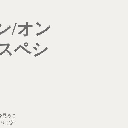
ン/オン
スペシ
を見るこ
よりご参