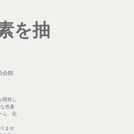
素を抽
治会館
を開発し
厚な色素
ーム、化
りませ