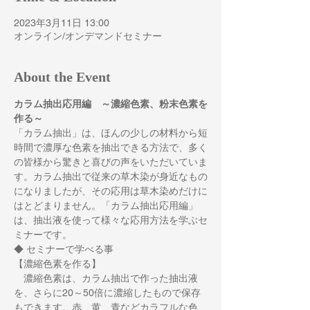
2023年3月11日 13:00
オンライン/オンデマンドセミナー
About the Event
カラム抽出応用編　～濃縮色素、粉末色素を
作る～
「カラム抽出」は、ほんの少しの材料から短
時間で濃厚な色素を抽出できる方法で、多く
の皆様から驚きと喜びの声をいただいていま
す。カラム抽出で従来の草木染が身近なもの
になりましたが、その応用は草木染めだけに
はとどまりません。「カラム抽出応用編」
は、抽出液を使って様々な応用方法を学ぶセ
ミナーです。
◆ セミナーで学べる事
【濃縮色素を作る】
　濃縮色素は、カラム抽出で作った抽出液
を、さらに20～50倍に濃縮したもので保存
もできます。赤、黄、青などカラフルな色