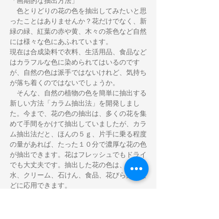
「画期的な抽出方法」
　色とりどりの花の色を抽出してみたいと思
ったことはありませんか？花だけでなく、新
緑の緑、紅葉の赤や黄、木々の茶色など自然
には様々な色にあふれています。
現在は合成染料で衣料、生活用品、食品など
はカラフルな色に染められてはいるのです
が、自然の色は派手ではないけれど、気持ち
が落ち着くのではないでしょうか。
　そんな、自然の植物の色を簡単に抽出する
新しい方法「カラム抽出法」を開発しまし
た。今まで、花の色の抽出は、多くの花を集
めて手間をかけて抽出していましたが、カラ
ム抽出法だと、ほんの５ｇ、片手に乗る程度
の量があれば、たった１０分で濃厚な花の色
が抽出できます。花はフレッシュでもドライ
でも大丈夫です。抽出した花の色は、化粧
水、クリーム、石けん、食品、花びら染めな
どに応用できます。
　カラム抽出法で抽出できるのは花だけでは
ありません。植物の色素を使った草木染、ハ
ーブ染めを経験した方も多いかと思います