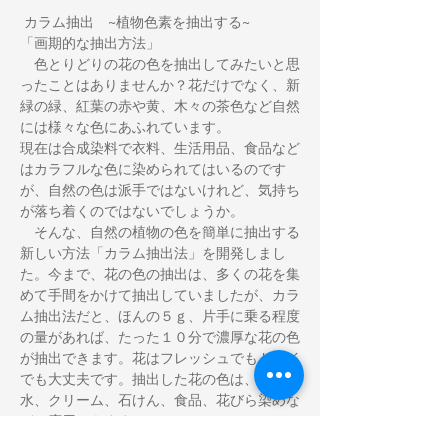
 カラム抽出　~植物色素を抽出する~
「画期的な抽出方法」
　色とりどりの花の色を抽出してみたいと思
ったことはありませんか？花だけでなく、新
緑の緑、紅葉の赤や黄、木々の茶色など自然
には様々な色にあふれています。
現在は合成染料で衣料、生活用品、食品など
はカラフルな色に染められてはいるのです
が、自然の色は派手ではないけれど、気持ち
が落ち着くのではないでしょうか。
　そんな、自然の植物の色を簡単に抽出する
新しい方法「カラム抽出法」を開発しまし
た。今まで、花の色の抽出は、多くの花を集
めて手間をかけて抽出していましたが、カラ
ム抽出法だと、ほんの５ｇ、片手に乗る程度
の量があれば、たった１０分で濃厚な花の色
が抽出できます。花はフレッシュでもドライ
でも大丈夫です。抽出した花の色は、化粧
水、クリーム、石けん、食品、花びら染めな
どに応用できます。
　カラム抽出法で抽出できるのは花だけでは