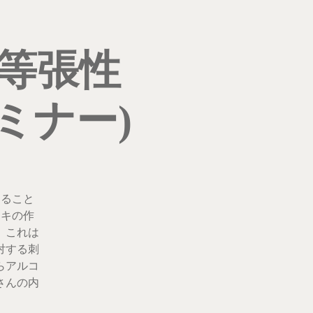
と等張性
ミナー)
すること
ンキの作
。これは
対する刺
らアルコ
さんの内