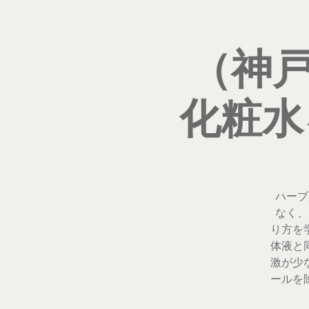
（神戸
化粧水
ハーブ
なく、
り方を
体液と
激が少
ールを