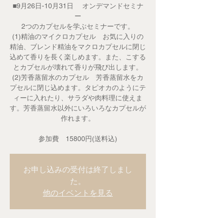
■9月26日-10月31日 オンデマンドセミナ
ー
2つのカプセルを学ぶセミナーです。
(1)精油のマイクロカプセル お気に入りの
精油、ブレンド精油をマクロカプセルに閉じ
込めて香りを長く楽しめます。また、こする
とカプセルが壊れて香りが飛び出します。
(2)芳香蒸留水のカプセル 芳香蒸留水をカ
プセルに閉じ込めます。タピオカのようにテ
ィーに入れたり、サラダや肉料理に使えま
す。芳香蒸留水以外にいろいろなカプセルが
作れます。
参加費 15800円(送料込)
お申し込みの受付は終了しまし
た。
他のイベントを見る