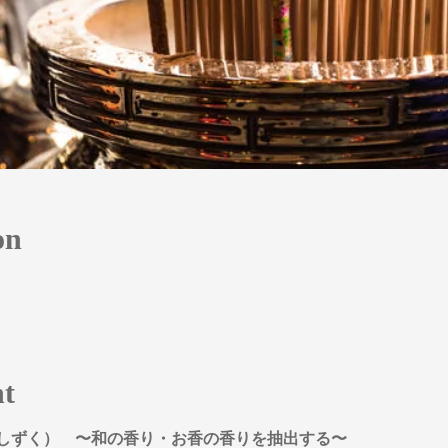
on
nt
しずく）　〜和の香り・お香の香りを抽出する〜