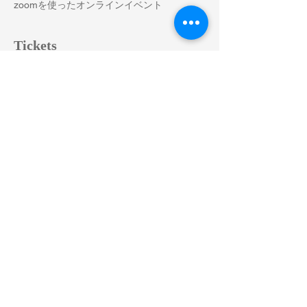
zoomを使ったオンラインイベント
Tickets
販売終了
チケットの種類
ハマナス生産者さんとお話しし
ましょう
価格
￥0
Share This Event