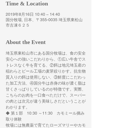
Time & Location
2019年8月16日 10:40 – 14:40
国分牧場, 日本、〒355-0035 埼玉県東松山
市古凍６２５
About the Event
埼玉県東松山市にある国分牧場は、食の安全
安心への強いこだわりから、①広い牛舎でス
トレスなく牛を育てる、②餌は地元埼玉産の
稲わらとビール工場の麦芽絞りかす。抗生物
質入りの餌は使用しない、③鮮度にこだわっ
た加工方法、④国分牛は赤身の味が濃く脂は
甘くさっぱりしているのが特徴です。実際、
こちらのお肉を一口食べただけで、スーパー
の肉とは次元が違う美味しさだということが
◆ 第１部　10:30 ～11:30　カモミール摘み
牧場には無農薬で育てたローズマリーやカモ