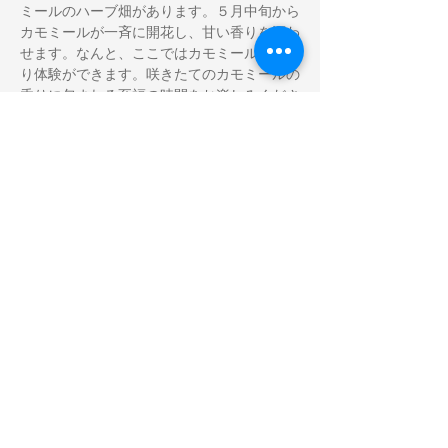
ミールのハーブ畑があります。５月中旬から
カモミールが一斉に開花し、甘い香りを漂わ
せます。なんと、ここではカモミール摘み取
り体験ができます。咲きたてのカモミールの
香りに包まれる至福の時間をお楽しみくださ
◆ 第2部　11:00～12:00　カプセル蒸留(減
カモミールなどの繊細な花の香りは、従来の
蒸留で抽出するのは難しいものでした。カプ
セル蒸留は、圧力を下げ、低温で空気がほと
んどない状態で蒸留するので、花やハーブな
どのフレッシュな香りが分解しません。まさ
に香りそのものを濃縮した、今まで経験した
ことのない高品質の芳香蒸留水が得られま
す。しかも、操作はカンタン！家庭でも手間
をかけずに簡単に蒸留が楽しめます。ワーク
ショップでは、摘みたてのカモミールを蒸留
◆ 国分牧場こだわりのハンバーグランチ　