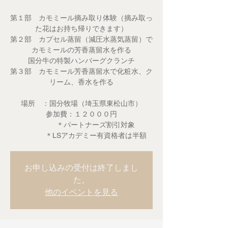
第１部 カモミール摘み取り体験（摘み取っ
た花はお持ち帰りできます）
第２部 カプセル蒸留（減圧水蒸気蒸留）で
カモミールの芳香蒸留水を作る
国分牛の特製ハンバーグクランチ
第３部 カモミール芳香蒸留水で化粧水、ク
リーム、香水を作る
場所 ：国分牧場（埼玉県東松山市）
参加費：１２０００円
＊パートナーズ割引対象
＊LSアカデミー有資格者は半額
お申し込みの受付は終了しまし
た。
他のイベントを見る