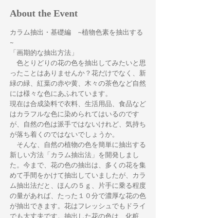
About the Event
カラム抽出・基礎編　~植物色素を抽出する
~
「画期的な抽出方法」
　色とりどりの花の色を抽出してみたいと思
ったことはありませんか？花だけでなく、新
緑の緑、紅葉の赤や黄、木々の茶色など自然
には様々な色にあふれています。
現在は合成染料で衣料、生活用品、食品など
はカラフルな色に染められてはいるのです
が、自然の色は派手ではないけれど、気持ち
が落ち着くのではないでしょうか。
　そんな、自然の植物の色を簡単に抽出する
新しい方法「カラム抽出法」を開発しまし
た。今まで、花の色の抽出は、多くの花を集
めて手間をかけて抽出していましたが、カラ
ム抽出法だと、ほんの５ｇ、片手に乗る程度
の量があれば、たった１０分で濃厚な花の色
が抽出できます。花はフレッシュでもドライ
でも大丈夫です。抽出した花の色は、化粧