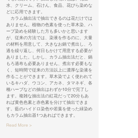
水、クリーム、石けん、食品、花びら染めな
どに応用できます。
　カラム抽出法で抽出できるのは花だけでは
ありません。植物の色素を使った草木染、ハ
ーブ染めを経験した方も多いかと思います
が、従来の方法では、染液を作るのに、大量
の材料を用意して、大きなお鍋で煮出し、ろ
過を繰り返し、何日もかけて用意する必要が
ありました。しかし、カラム抽出法だと、鍋
もろ過布も必要ありません、煮出す必要もな
く、短時間で従来の方法以上に濃厚な染液を
作ることができます。草木染でよく使われて
いるキハダ、ウコン、アカネ、タマネギ、各
種ハーブなどの抽出はわずか10分で完了し
ます。複雑な抽出法の紅花だって20分もあ
れば黄色色素と赤色素を分けて抽出できま
す。藍のハイドロ染色や若葉を使った緑染め
もカラム抽出器1つあればできます。
Read More >