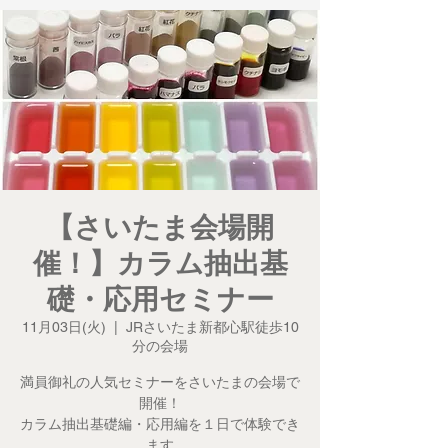
【さいたま会場開
催！】カラム抽出基
礎・応用セミナー
11月03日(火)
  |  
JRさいたま新都心駅徒歩10
分の会場
満員御礼の人気セミナーをさいたまの会場で
開催！
カラム抽出基礎編・応用編を１日で体験でき
ます