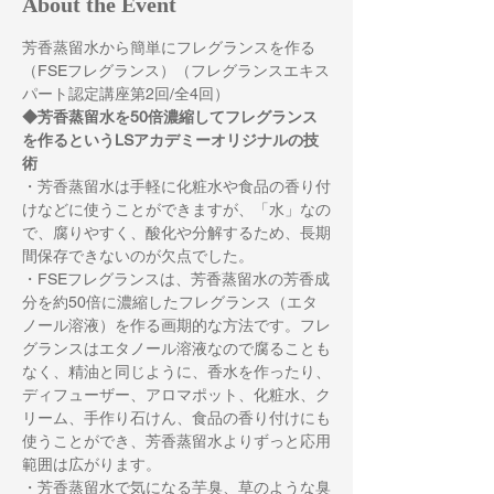
About the Event
芳香蒸留水から簡単にフレグランスを作る
（FSEフレグランス）（フレグランスエキス
パート認定講座第2回/全4回）
◆芳香蒸留水を50倍濃縮してフレグランス
を作るというLSアカデミーオリジナルの技
術
・芳香蒸留水は手軽に化粧水や食品の香り付
けなどに使うことができますが、「水」なの
で、腐りやすく、酸化や分解するため、長期
間保存できないのが欠点でした。　　
・FSEフレグランスは、芳香蒸留水の芳香成
分を約50倍に濃縮したフレグランス（エタ
ノール溶液）を作る画期的な方法です。フレ
グランスはエタノール溶液なので腐ることも
なく、精油と同じように、香水を作ったり、
ディフューザー、アロマポット、化粧水、ク
リーム、手作り石けん、食品の香り付けにも
使うことができ、芳香蒸留水よりずっと応用
範囲は広がります。
・芳香蒸留水で気になる芋臭、草のような臭