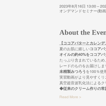
2023年8月16日 13:00 – 20
オンデマンドセミナー(動画
About the Eve
【ココアバターとカレンデ
夏のお肌に嬉しい
ココアバ
オイルの約40%をココアバ
たっぷり含まれているため
レードのものをお届けしま
未精製みつろう
を100％使
実習動画がより見やすくリ
真空超音波乳化法によるク
◆従来のクリーム作りの常
Read More >