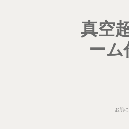
真空
ーム
お肌に