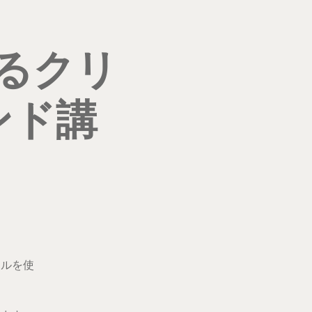
るクリ
ンド講
イルを使