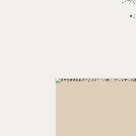
いつで
■