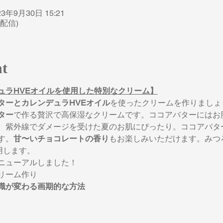
23年9月30日 15:21
配信)
nt
ュラHVEオイルを使用した特別なクリーム】
ターとカレンデュラHVEオイル
を使ったクリームを作りましょ
ター
で作る贅沢で高保湿なクリームです。ココアバターにはお
、紫外線でダメージを受けた夏のお肌にぴったり。ココアバタ
す。
甘〜いチョコレートの香り
もお楽しみいただけます。みつ
用します。
ニューアルしました！
リーム作り
識が変わる画期的な方法