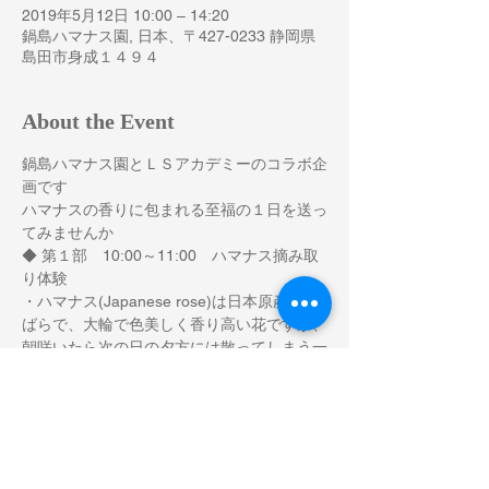
2019年5月12日 10:00 – 14:20
鍋島ハマナス園, 日本、〒427-0233 静岡県
島田市身成１４９４
About the Event
鍋島ハマナス園とＬＳアカデミーのコラボ企
画です
ハマナスの香りに包まれる至福の１日を送っ
てみませんか
◆ 第１部　10:00～11:00　ハマナス摘み取
・ハマナス(Japanese rose)は日本原産の野
ばらで、大輪で色美しく香り高い花ですが、
朝咲いたら次の日の夕方には散ってしまう一
・鍋島ハマナス園は、無肥料無農薬で除草剤
も使わずにハマナスを自然状態でていねいに
栽培され、その品質と香りのすばらしさは全
国的に人気があります。この貴重なハマナス
の花を、最高の状態で摘み取り体験していた