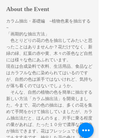
About the Event
カラム抽出・基礎編　~植物色素を抽出する
~
「画期的な抽出方法」
　色とりどりの花の色を抽出してみたいと思
ったことはありませんか？花だけでなく、新
緑の緑、紅葉の赤や黄、木々の茶色など自然
には様々な色にあふれています。
現在は合成染料で衣料、生活用品、食品など
はカラフルな色に染められてはいるのです
が、自然の色は派手ではないけれど、気持ち
が落ち着くのではないでしょうか。
　そんな、自然の植物の色を簡単に抽出する
新しい方法「カラム抽出法」を開発しまし
た。今まで、花の色の抽出は、多くの花を集
めて手間をかけて抽出していましたが、カラ
ム抽出法だと、ほんの５ｇ、片手に乗る程度
の量があれば、たった１０分で濃厚な花の色
が抽出できます。花はフレッシュでもドライ
でも大丈夫です。抽出した花の色は、化粧