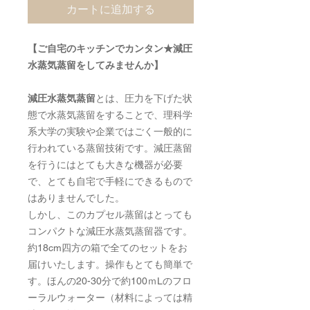
カートに追加する
【ご自宅のキッチンでカンタン★減圧
水蒸気蒸留をしてみませんか】
減圧水蒸気蒸留
とは、圧力を下げた状
態で水蒸気蒸留をすることで、理科学
系大学の実験や企業ではごく一般的に
行われている蒸留技術です。減圧蒸留
を行うにはとても大きな機器が必要
で、とても自宅で手軽にできるもので
はありませんでした。
しかし、このカプセル蒸留はとっても
コンパクトな減圧水蒸気蒸留器です。
約18cm四方の箱で全てのセットをお
届けいたします。操作もとても簡単で
す。ほんの20-30分で約100ｍLのフロ
ーラルウォーター（材料によっては精