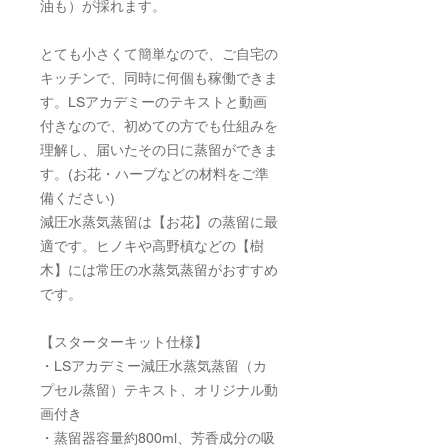
油も）が採れます。
とても小さくて簡単なので、ご自宅の
キッチンで、同時に何個も稼働できま
す。LSアカデミーのテキストと動画
付きなので、初めての方でも仕組みを
理解し、届いたその日に蒸留ができま
す。(お花・ハーブなどの材料をご準
備ください)
減圧水蒸気蒸留は【お花】の蒸留に最
適です。ヒノキや高野槙などの【樹
木】には常圧の水蒸気蒸留がおすすめ
です。
【スターターキット仕様】
・LSアカデミー減圧水蒸気蒸留（カ
プセル蒸留）テキスト、オリジナル動
画付き
・蒸留器容量約800ml、芳香成分の吸