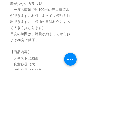
着が少ないガラス製
・一度の蒸留で約100mlの芳香蒸留水
ができます。材料によっては精油も抽
出できます。（精油の量は材料によっ
て大きく異なります）
目安の時間は、沸騰が始まってからお
よそ30分で終了。
【商品内容】
・テキストと動画
・真空容器（大）
・回収容器（２口瓶）
・接続用特殊チューブ
・シリンジセット
・シリコン目皿
・100ml褐色瓶
【ご注意】
・
こちらはノウハウを含む商品になり