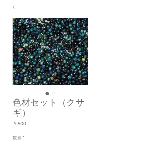
色材セット（クサ
ギ）
価
￥500
格
数量
*