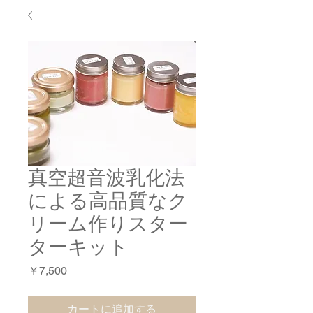
真空超音波乳化法
による高品質なク
リーム作りスター
ターキット
価
￥7,500
格
カートに追加する