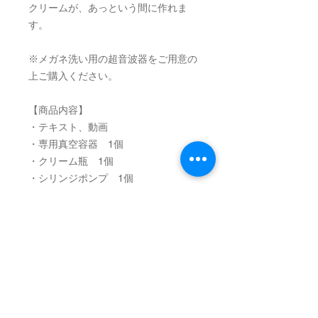
クリームが、あっという間に作れま
す。
※メガネ洗い用の超音波器をご用意の
上ご購入ください。
【商品内容】
・テキスト、動画
・専用真空容器 1個
・クリーム瓶 1個
・シリンジポンプ 1個
・オリジナルブレンドオイル
・HVEオイル(ローズマリー)
・植物性乳化ワックス
・精製みつろう
【ご注意】
・
こちらはノウハウを含む商品になり
ますので返品ができません。
万一初期