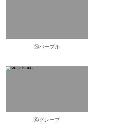
③パープル
④グレープ