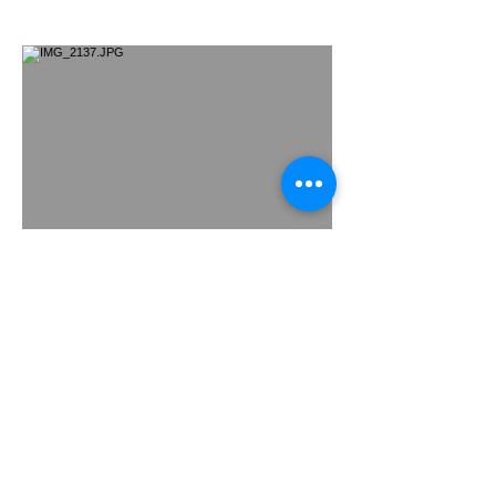
ミント×⑩インディゴ