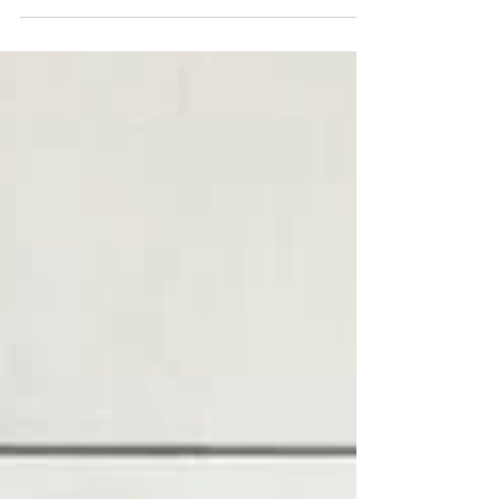
ダーをその日のうちに減圧蒸留(カプセル蒸留)。む
せるくらい濃厚な香りの芳香蒸留水と精油がとれ
ました。 芳香蒸留水はすぐに50倍に濃縮してFSE
フレグランスに。 いずれも、減圧蒸留で作ったの
で雑味のないクリアーな香りですが、精油と...